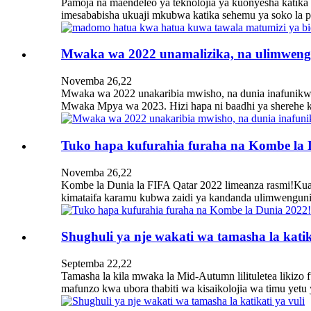
Pamoja na maendeleo ya teknolojia ya kuonyesha katika 
imesababisha ukuaji mkubwa katika sehemu ya soko la p
Mwaka wa 2022 unamalizika, na ulimwengu
Novemba 26,22
Mwaka wa 2022 unakaribia mwisho, na dunia inafunikwa 
Mwaka Mpya wa 2023. Hizi hapa ni baadhi ya sherehe ku
Tuko hapa kufurahia furaha na Kombe la 
Novemba 26,22
Kombe la Dunia la FIFA Qatar 2022 limeanza rasmi!Kua
kimataifa karamu kubwa zaidi ya kandanda ulimwengun
Shughuli ya nje wakati wa tamasha la katik
Septemba 22,22
Tamasha la kila mwaka la Mid-Autumn lilituletea likizo f
mafunzo kwa ubora thabiti wa kisaikolojia wa timu yetu ya