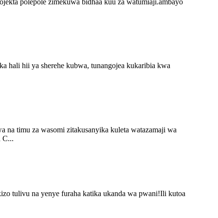
projekta polepole zimekuwa bidhaa kuu za watumiaji.ambayo
a hali hii ya sherehe kubwa, tunangojea kukaribia kwa
a na timu za wasomi zitakusanyika kuleta watazamaji wa
 C...
kizo tulivu na yenye furaha katika ukanda wa pwani!Ili kutoa