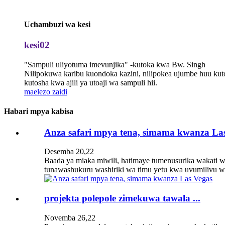
Uchambuzi wa kesi
kesi02
"Sampuli uliyotuma imevunjika" -kutoka kwa Bw. Singh
Nilipokuwa karibu kuondoka kazini, nilipokea ujumbe huu kut
kutosha kwa ajili ya utoaji wa sampuli hii.
maelezo zaidi
Habari mpya kabisa
Anza safari mpya tena, simama kwanza Las 
Desemba 20,22
Baada ya miaka miwili, hatimaye tumenusurika wakati w
tunawashukuru washiriki wa timu yetu kwa uvumilivu wa
projekta polepole zimekuwa tawala ...
Novemba 26,22