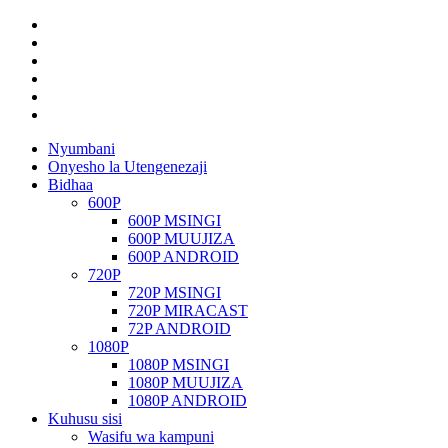
Nyumbani
Onyesho la Utengenezaji
Bidhaa
600P
600P MSINGI
600P MUUJIZA
600P ANDROID
720P
720P MSINGI
720P MIRACAST
72P ANDROID
1080P
1080P MSINGI
1080P MUUJIZA
1080P ANDROID
Kuhusu sisi
Wasifu wa kampuni