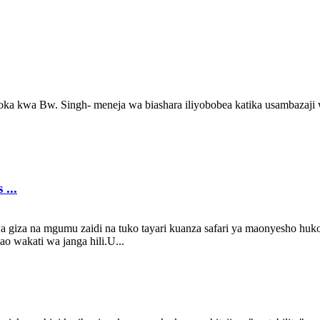
oka kwa Bw. Singh- meneja wa biashara iliyobobea katika usambazaji 
...
a giza na mgumu zaidi na tuko tayari kuanza safari ya maonyesho hu
o wakati wa janga hili.U...