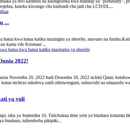
miaka ya hivi karibuni na kuongezeka kwa mahitaji ya "portability", 
rojekta, kutoka kiwango cha kiufundi cha jadi cha LCD/DL...
 ...
hatua kwa hatua katika mazingira ya sherehe, mavuno na furaha.Katik
u kama vile Krismasi ...
Dunia 2022!
nzia Novemba 20, 2022 hadi Desemba 18, 2022 nchini Qatar, kutakuw
i kama mchezo mkubwa zaidi ulimwenguni, ushawishi na umaarufu wa
ati ya vuli
upi, siku ya Septemba 10, Tulichukua timu yetu ya biashara kutumia li
 biashara, tuliendesha pikipiki...