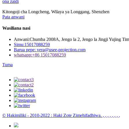
ona zaidi
Kitongoji cha Longcheng, Wilaya ya Longgang, Shenzhen
Pata anwani
Wasiliana nasi
Anwani:
Chumba 2008A, Jengo la 2, Jengo la Jingji Yujing T
Simu:
15017088259
Barua pepe:
vera@usee-projection.com
whatsapp:
+86 15017088259
Tuma
© Hakimiliki - 2010-2022 : Haki Zote Zimehifadhiwa.
, , , , , , , ,